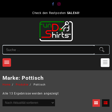
Skip
to
content
Check den Restposten
SALE60
!
Marke:
Pottisch
Home
Produkte
Pottisch
Nach
Alle 13 Ergebnisse werden angezeigt
Aktualität
sortiert