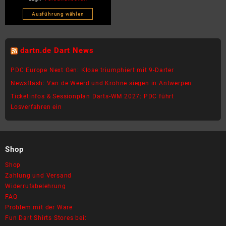
Ausführung wählen
Dieses
Produkt
weist
dartn.de Dart News
mehrere
Varianten
PDC Europe Next Gen: Klose triumphiert mit 9-Darter
auf.
Newsflash: Van de Weerd und Krohne siegen in Antwerpen
Die
Ticketinfos & Sessionplan Darts-WM 2027: PDC führt
Optionen
Losverfahren ein
können
auf
der
Produktseite
Shop
gewählt
werden
Shop
Zahlung und Versand
Widerrufsbelehrung
FAQ
Problem mit der Ware
Fun Dart Shirts Stores bei: