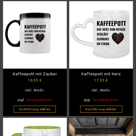
Kaffeepott mit Zauber
Kaffeepott mit Herz
19,95
€
17,95
€
inkl. MwSt.
inkl. MwSt.
zzgl.
Versandkosten
zzgl.
Versandkosten
Ausführung wählen
Ausführung wählen
Dieses
Dieses
Produkt
Produkt
weist
weist
mehrere
mehrere