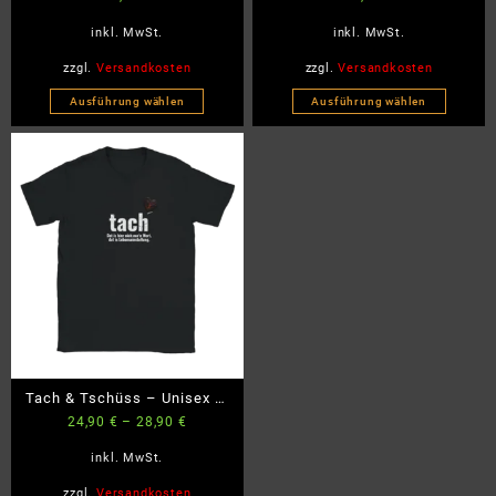
werden
werden
Muss. – Klassische
inkl. MwSt.
inkl. MwSt.
Tragetasche
zzgl.
Versandkosten
zzgl.
Versandkosten
Ausführung wählen
Ausführung wählen
Dieses
Dieses
Produkt
Produkt
weist
weist
mehrere
mehrere
Varianten
Varianten
auf.
auf.
Die
Die
Optionen
Optionen
können
können
auf
auf
der
der
Produktseite
Produktseite
Tach & Tschüss – Unisex T-
gewählt
gewählt
24,90
€
–
28,90
€
Shirt
werden
werden
inkl. MwSt.
zzgl.
Versandkosten