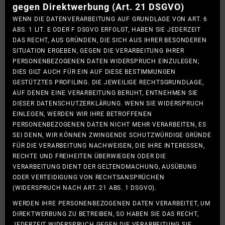
gegen Direktwerbung (Art. 21 DSGVO)
WENN DIE DATENVERARBEITUNG AUF GRUNDLAGE VON ART. 6
ABS. 1 LIT. E ODER F DSGVO ERFOLGT, HABEN SIE JEDERZEIT
DAS RECHT, AUS GRÜNDEN, DIE SICH AUS IHRER BESONDEREN
SITUATION ERGEBEN, GEGEN DIE VERARBEITUNG IHRER
PERSONENBEZOGENEN DATEN WIDERSPRUCH EINZULEGEN;
DIES GILT AUCH FÜR EIN AUF DIESE BESTIMMUNGEN
GESTÜTZTES PROFILING. DIE JEWEILIGE RECHTSGRUNDLAGE,
AUF DENEN EINE VERARBEITUNG BERUHT, ENTNEHMEN SIE
DIESER DATENSCHUTZERKLÄRUNG. WENN SIE WIDERSPRUCH
EINLEGEN, WERDEN WIR IHRE BETROFFENEN
PERSONENBEZOGENEN DATEN NICHT MEHR VERARBEITEN, ES
SEI DENN, WIR KÖNNEN ZWINGENDE SCHUTZWÜRDIGE GRÜNDE
FÜR DIE VERARBEITUNG NACHWEISEN, DIE IHRE INTERESSEN,
RECHTE UND FREIHEITEN ÜBERWIEGEN ODER DIE
VERARBEITUNG DIENT DER GELTENDMACHUNG, AUSÜBUNG
ODER VERTEIDIGUNG VON RECHTSANSPRÜCHEN
(WIDERSPRUCH NACH ART. 21 ABS. 1 DSGVO).
WERDEN IHRE PERSONENBEZOGENEN DATEN VERARBEITET, UM
DIREKTWERBUNG ZU BETREIBEN, SO HABEN SIE DAS RECHT,
JEDERZEIT WIDERSPRUCH GEGEN DIE VERARBEITUNG SIE