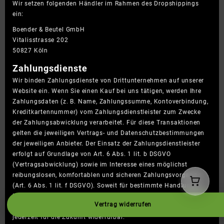
Wir setzen folgenden Händler im Rahmen des Dropshippings
ein:
Boender & Beutel GmbH
Vitalisstrasse 202
50827 Köln
Zahlungsdienste
Wir binden Zahlungsdienste von Drittunternehmen auf unserer
Website ein. Wenn Sie einen Kauf bei uns tätigen, werden Ihre
Zahlungsdaten (z. B. Name, Zahlungssumme, Kontoverbindung,
Kreditkartennummer) vom Zahlungsdienstleister zum Zwecke
der Zahlungsabwicklung verarbeitet. Für diese Transaktionen
gelten die jeweiligen Vertrags- und Datenschutzbestimmungen
der jeweiligen Anbieter. Der Einsatz der Zahlungsdienstleister
erfolgt auf Grundlage von Art. 6 Abs. 1 lit. b DSGVO
(Vertragsabwicklung) sowie im Interesse eines möglichst
reibungslosen, komfortablen und sicheren Zahlungsvorgangs
(Art. 6 Abs. 1 lit. f DSGVO). Soweit für bestimmte Handlungen
Ihre Einwilligung abgefragt wird, ist Art. 6 Abs. 1 lit. a DSGVO
Vertrag widerrufen
Rechtsgrundlage der Datenverarbeitung; Einwilligungen sind
jederzeit für die Zukunft widerrufbar.