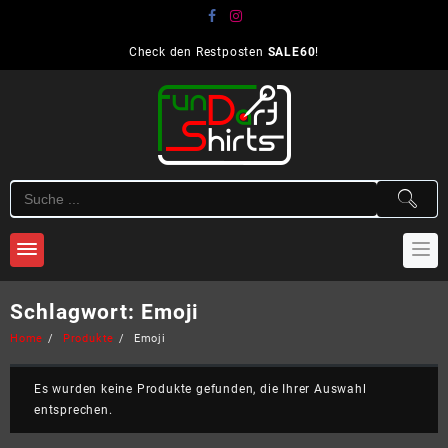
Skip
to
content
Check den Restposten
SALE60
!
Schlagwort:
Emoji
Home
Produkte
Emoji
Es wurden keine Produkte gefunden, die Ihrer Auswahl
entsprechen.