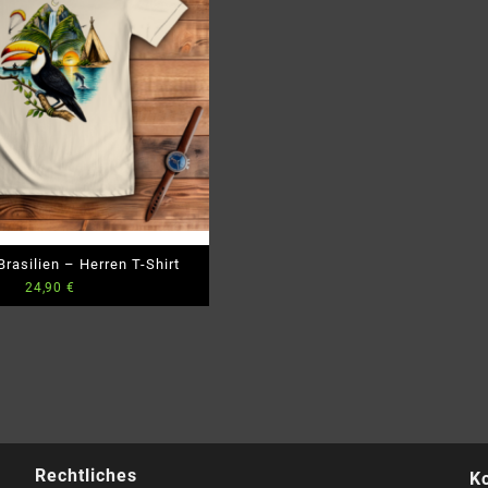
rasilien – Herren T-Shirt
24,90
€
Rechtliches
K