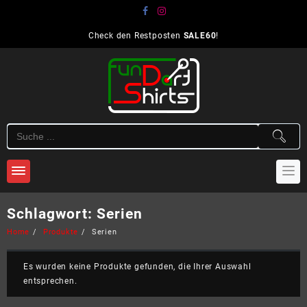
Skip
to
content
Check den Restposten
SALE60
!
Schlagwort:
Serien
Home
Produkte
Serien
Es wurden keine Produkte gefunden, die Ihrer Auswahl
entsprechen.