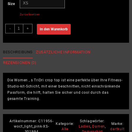
Size
Zurücksetzen
dartkult
-
+
In den Warenkorb
–
Original
–
Damen
BESCHREIBUNG
ZUSÄTZLICHE INFORMATION
Oversize
REZENSIONEN (0)
Crop
Top
Menge
Die Women ‚ s TriDri crop top ist eine perfekte über Ihre Fitness-
Studio-kit-Schicht, mit einer beschnitten, nicht einschränkende
Passform, die hilft, halten Sie sicher und cool durch das
gesamte Training.
Artikelnummer:
C11956-
Schlagwörter:
Kategorie:
Marke:
woct_light_pink-XS-
Ladies
,
Damen
,
Alle
dartkult
301994
Damenshirt