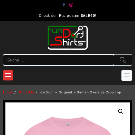
Skip
to
content
Check den Restposten
SALE60
!
Home
Produkte
dartkult – Original – Damen Oversize Crop Top