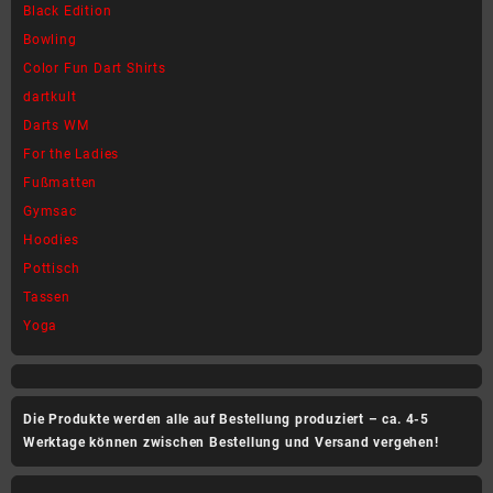
Black Edition
Optionen
Optionen
können
können
Bowling
auf
auf
Color Fun Dart Shirts
der
der
dartkult
Produktseite
Produktseite
Darts WM
gewählt
gewählt
werden
werden
For the Ladies
Fußmatten
Gymsac
Hoodies
Pottisch
Tassen
Yoga
Die Produkte werden alle auf Bestellung produziert – ca. 4-5
Werktage können zwischen Bestellung und Versand vergehen!