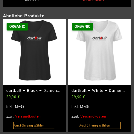
Ähnliche Produkte
ORGANIC
ORGANIC
dartkult – Black – Damen
dartkult – White – Damen
29,90
€
29,90
€
Premium Bio V-Neck T-Shirt
Premium Bio V-Neck T-Shirt
inkl. MwSt.
inkl. MwSt.
zzgl.
Versandkosten
zzgl.
Versandkosten
Ausführung wählen
Ausführung wählen
Dieses
Dieses