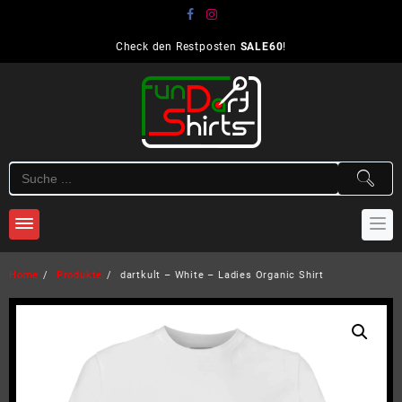
Skip
to
content
Check den Restposten
SALE60
!
Home
Produkte
dartkult – White – Ladies Organic Shirt