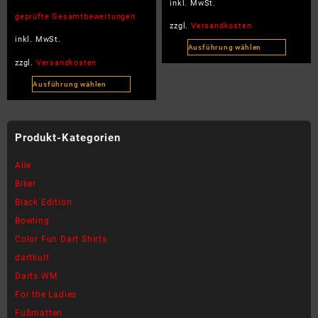
inkl. MwSt.
Bewertet
mit
geprüfte Gesamtbewertungen
5.00
zzgl.
Versandkosten
von 5
inkl. MwSt.
Ausführung wählen
Dieses
zzgl.
Versandkosten
Produkt
Ausführung wählen
weist
Dieses
mehrere
Produkt
Varianten
weist
Produkt-Kategorien
auf.
mehrere
Die
Varianten
Alle
Optionen
auf.
können
Biker
Die
auf
Black Edition
Optionen
der
können
Bowling
Produktseite
auf
Color Fun Dart Shirts
gewählt
der
werden
dartkult
Produktseite
Darts WM
gewählt
werden
For the Ladies
Fußmatten