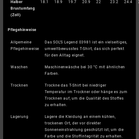
Halber
18.1
18.9
19.7
20.9
22
23.2
24.4
Brustumfang
(Zoll)
Pflegehinweise
Allgemeine
Das SOL’S Legend 03981 ist ein vielseitiges,
Pflegehinweise
umweltbewusstes T-Shirt, das sich perfekt
für den Alltag eignet.
Waschen
Maschinenwäsche bei 30 °C mit ähnlichen
Farben.
Trocknen
Trockne das T-Shirt bei niedriger
Temperatur im Trockner oder hänge es zum
Trocknen auf, um die Qualität des Stoffes
zu erhalten.
Lagerung
Lagere die Kleidung an einem kühlen,
trockenen Ort, der vor direkter
Sonneneinstrahlung geschützt ist, um die
Farbe und die Stoffintegrität zu erhalten.