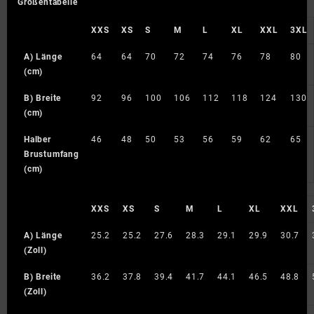
Größentabelle
XXS
XS
S
M
L
XL
XXL
3XL
A) Länge
64
64
70
72
74
76
78
80
(cm)
B) Breite
92
96
100
106
112
118
124
130
(cm)
Halber
46
48
50
53
56
59
62
65
Brustumfang
(cm)
XXS
XS
S
M
L
XL
XXL
A) Länge
25.2
25.2
27.6
28.3
29.1
29.9
30.7
(Zoll)
B) Breite
36.2
37.8
39.4
41.7
44.1
46.5
48.8
(Zoll)