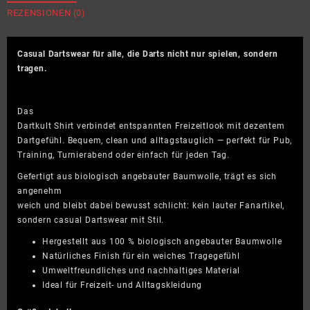
Organic
REZENSIONEN (0)
Shirt
Menge
Casual Dartswear für alle, die Darts nicht nur spielen, sondern
tragen.
Das
Dartkult Shirt verbindet entspannten Freizeitlook mit dezentem
Dartgefühl. Bequem, clean und alltagstauglich — perfekt für Pub,
Training, Turnierabend oder einfach für jeden Tag.
Gefertigt aus biologisch angebauter Baumwolle, trägt es sich
angenehm
weich und bleibt dabei bewusst schlicht: kein lauter Fanartikel,
sondern casual Dartswear mit Stil.
Hergestellt aus 100 % biologisch angebauter Baumwolle
Natürliches Finish für ein weiches Tragegefühl
Umweltfreundliches und nachhaltiges Material
Ideal für Freizeit- und Alltagskleidung