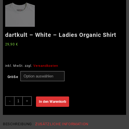
dartkult – White – Ladies Organic Shirt
29,90
€
inkl. MwSt.
zzgl.
Versandkosten
Größe
dartkult
-
+
In den Warenkorb
-
White
-
Ladies
BESCHREIBUNG
ZUSÄTZLICHE INFORMATION