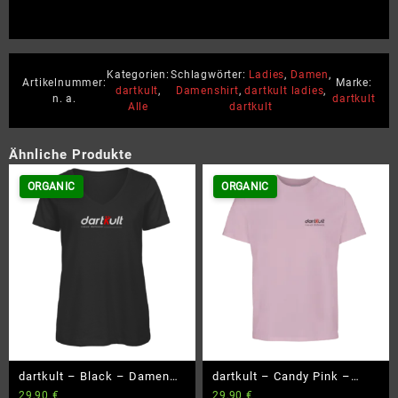
Kategorien:
Schlagwörter:
Ladies
,
Damen
,
Artikelnummer:
Marke:
dartkult
,
Damenshirt
,
dartkult ladies
,
n. a.
dartkult
Alle
dartkult
Ähnliche Produkte
ORGANIC
ORGANIC
dartkult – Black – Damen
dartkult – Candy Pink –
29,90
€
29,90
€