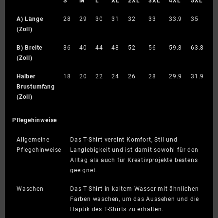
S
M
L
XL
2XL
3XL
4XL
5XL
A) Länge
28
29
30
31
32
33
33.9
35
(Zoll)
B) Breite
36
40
44
48
52
56
59.8
63.8
(Zoll)
Halber
18
20
22
24
26
28
29.9
31.9
Brustumfang
(Zoll)
Pflegehinweise
Allgemeine
Das T-Shirt vereint Komfort, Stil und
Pflegehinweise
Langlebigkeit und ist damit sowohl für den
Alltag als auch für Kreativprojekte bestens
geeignet.
Waschen
Das T-Shirt in kaltem Wasser mit ähnlichen
Farben waschen, um das Aussehen und die
Haptik des T-Shirts zu erhalten.