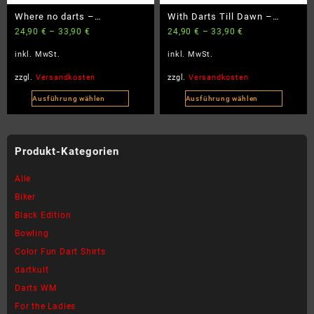
Produktseite
Produktseite
Where no darts –
With Darts Till Dawn –
gewählt
gewählt
24,90
€
–
33,90
€
24,90
€
–
33,90
€
BlackEdition – BigSize
BlackEdition – BigSize
werden
werden
inkl. MwSt.
inkl. MwSt.
zzgl.
Versandkosten
zzgl.
Versandkosten
Ausführung wählen
Ausführung wählen
Dieses
Dieses
Produkt
Produkt
weist
weist
Produkt-Kategorien
mehrere
mehrere
Varianten
Varianten
Alle
auf.
auf.
Biker
Die
Die
Black Edition
Optionen
Optionen
können
können
Bowling
auf
auf
Color Fun Dart Shirts
der
der
dartkult
Produktseite
Produktseite
Darts WM
gewählt
gewählt
werden
werden
For the Ladies