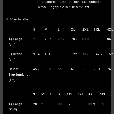
anpassbares T-Shirt suchen, das ethische
Herstellungspraktiken unterstützt.
Größentabelle
S
M
L
XL
2XL
3XL
4XL
A) Länge
71.1
73.7
76.2
78.7
81.3
83.8
86
(cm)
B) Breite
91.4
101.6
111.8
122
132
142.2
152
(cm)
Halber
45.7
50.8
55.9
61
66
71.1
76
Brustumfang
(cm)
S
M
L
XL
2XL
3XL
4XL
5XL
A) Länge
28
29
30
31
32
33
33.9
35
(Zoll)