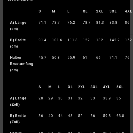
S
M
L
XL
2XL
3XL
4XL
A) Länge
71.1
73.7
76.2
78.7
81.3
83.8
86
(cm)
B) Breite
91.4
101.6
111.8
122
132
142.2
152
(cm)
Halber
45.7
50.8
55.9
61
66
71.1
76
Brustumfang
(cm)
S
M
L
XL
2XL
3XL
4XL
5XL
A) Länge
28
29
30
31
32
33
33.9
35
(Zoll)
B) Breite
36
40
44
48
52
56
59.8
63.8
(Zoll)