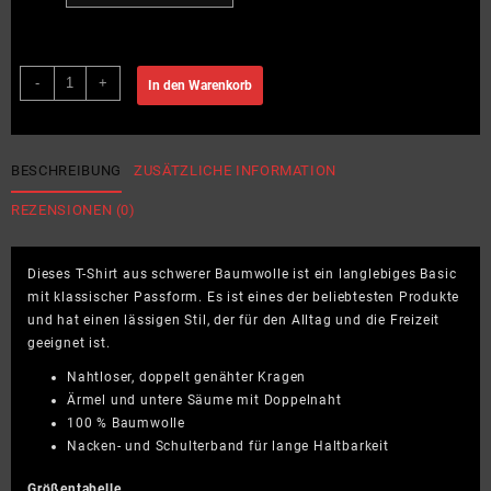
Die
-
+
In den Warenkorb
drei
Dartpfeile
und
das
BESCHREIBUNG
ZUSÄTZLICHE INFORMATION
verfluchte
REZENSIONEN (0)
Board
–
BlackEdition
Dieses T-Shirt aus schwerer Baumwolle ist ein langlebiges Basic
–
mit klassischer Passform. Es ist eines der beliebtesten Produkte
BigSize
und hat einen lässigen Stil, der für den Alltag und die Freizeit
Menge
geeignet ist.
Nahtloser, doppelt genähter Kragen
Ärmel und untere Säume mit Doppelnaht
100 % Baumwolle
Nacken- und Schulterband für lange Haltbarkeit
Größentabelle