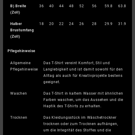
B) Breite
36
40
44
48
52
56
59.8
63.8
(Zoll)
Halber
18
20
22
24
26
28
29.9
31.9
Brustumfang
(Zoll)
Pflegehinweise
Allgemeine
Das T-Shirt vereint Komfort, Stil und
Pflegehinweise
Langlebigkeit und ist damit sowohl für den
Alltag als auch für Kreativprojekte bestens
geeignet.
Waschen
Das T-Shirt in kaltem Wasser mit ähnlichen
Farben waschen, um das Aussehen und die
Haptik des T-Shirts zu erhalten.
Trocknen
Das Kleidungsstück im Wäschetrockner
trocknen oder zum Trocknen aufhängen,
um die Integrität des Stoffes und die