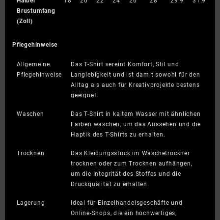
Halber
18
20
22
24
26
28
29.9
31.9
Brustumfang
(Zoll)
Pflegehinweise
Allgemeine
Das T-Shirt vereint Komfort, Stil und
Pflegehinweise
Langlebigkeit und ist damit sowohl für den
Alltag als auch für Kreativprojekte bestens
geeignet.
Waschen
Das T-Shirt in kaltem Wasser mit ähnlichen
Farben waschen, um das Aussehen und die
Haptik des T-Shirts zu erhalten.
Trocknen
Das Kleidungsstück im Wäschetrockner
trocknen oder zum Trocknen aufhängen,
um die Integrität des Stoffes und die
Druckqualität zu erhalten.
Lagerung
Ideal für Einzelhandelsgeschäfte und
Online-Shops, die ein hochwertiges,