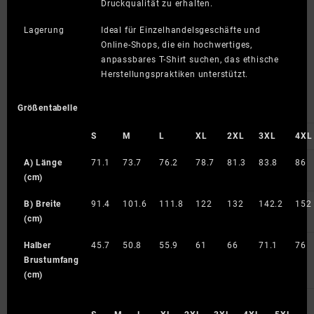
Druckqualität zu erhalten.
Lagerung
Ideal für Einzelhandelsgeschäfte und
Online-Shops, die ein hochwertiges,
anpassbares T-Shirt suchen, das ethische
Herstellungspraktiken unterstützt.
Größentabelle
S
M
L
XL
2XL
3XL
4XL
A) Länge
71.1
73.7
76.2
78.7
81.3
83.8
86
(cm)
B) Breite
91.4
101.6
111.8
122
132
142.2
152
(cm)
Halber
45.7
50.8
55.9
61
66
71.1
76
Brustumfang
(cm)