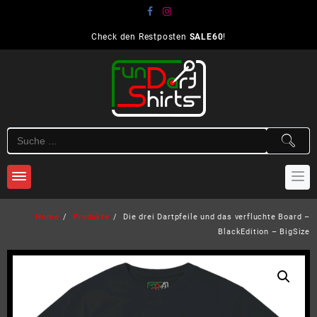
Skip
to
content
Check den Restposten
SALE60
!
Home
Produkte
Die drei Dartpfeile und das verfluchte Board –
BlackEdition – BigSize