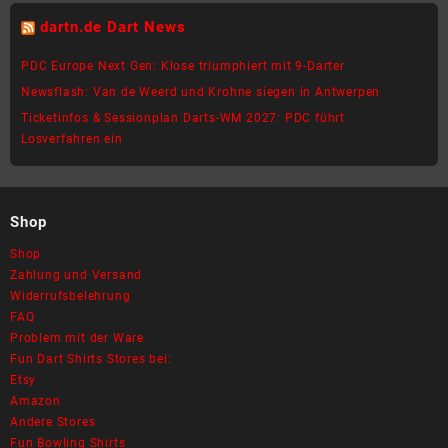
Varianten
Varianten
dartn.de Dart News
auf.
auf.
Die
Die
PDC Europe Next Gen: Klose triumphiert mit 9-Darter
Optionen
Optionen
Newsflash: Van de Weerd und Krohne siegen in Antwerpen
können
können
Ticketinfos & Sessionplan Darts-WM 2027: PDC führt
auf
auf
Losverfahren ein
der
der
Produktseite
Produktseite
gewählt
gewählt
werden
werden
Shop
Shop
Zahlung und Versand
Widerrufsbelehrung
FAQ
Problem mit der Ware
Fun Dart Shirts Stores bei:
Etsy
Amazon
Andere Stores
Fun Bowling Shirts