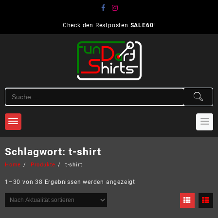
Skip
to
content
Check den Restposten
SALE60
!
Schlagwort:
t-shirt
Home
Produkte
t-shirt
Nach
1–30 von 38 Ergebnissen werden angezeigt
Aktualität
sortiert