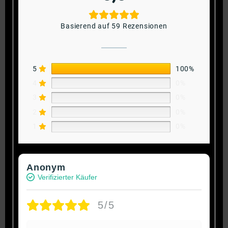
Basierend auf 59 Rezensionen
5
100%
4
0%
3
0%
2
0%
1
0%
Anonym
Verifizierter Käufer
5/5