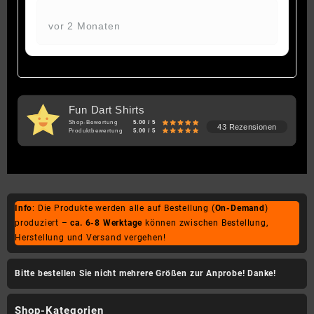
vor 2 Monaten
Fun Dart Shirts
Shop-Bewertung
5.00 / 5
43 Rezensionen
Produktbewertung
5.00 / 5
Info
: Die Produkte werden alle auf Bestellung (
On-Demand
)
produziert –
ca. 6-8 Werktage
können zwischen Bestellung,
Herstellung und Versand vergehen!
Bitte bestellen Sie nicht mehrere Größen zur Anprobe! Danke!
Shop-Kategorien