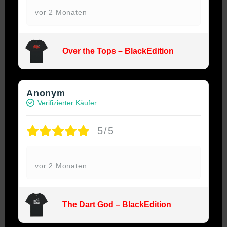
vor 2 Monaten
Over the Tops – BlackEdition
Anonym
Verifizierter Käufer
5/5
vor 2 Monaten
The Dart God – BlackEdition