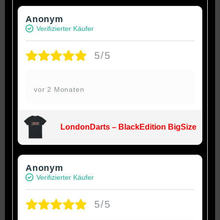
Anonym
Verifizierter Käufer
5/5
vor 2 Monaten
LondonDarts – BlackEdition BigSize
Anonym
Verifizierter Käufer
5/5