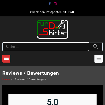
Skip
to
content
Check den Restposten
SALE60
!
Reviews / Bewertungen
Home
Reviews / Bewertungen
5,0