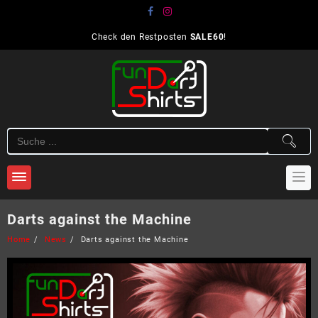
Skip
to
content
Check den Restposten
SALE60
!
Darts against the Machine
Home
News
Darts against the Machine