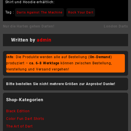
Shirt und Hoodie erhältlich:
Tag :
Darts Against The Machine
Rock Your Dart
Beitragsnavigation
Nur die Harten gehen Darten!
London Darts
Written by
admin
Info
: Die Produkte werden alle auf Bestellung (
On-Demand
)
produziert –
ca. 6-8 Werktage
können zwischen Bestellung,
Herstellung und Versand vergehen!
Bitte bestellen Sie nicht mehrere Größen zur Anprobe! Danke!
Shop-Kategorien
Black Edition
Color Fun Dart Shirts
The Art of Dart