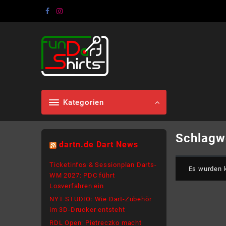
Skip
to
content
Kategorien
Schlagw
dartn.de Dart News
Ticketinfos & Sessionplan Darts-
Es wurden k
WM 2027: PDC führt
Losverfahren ein
NYT STUDIO: Wie Dart-Zubehör
im 3D-Drucker entsteht
RDL Open: Pietreczko macht