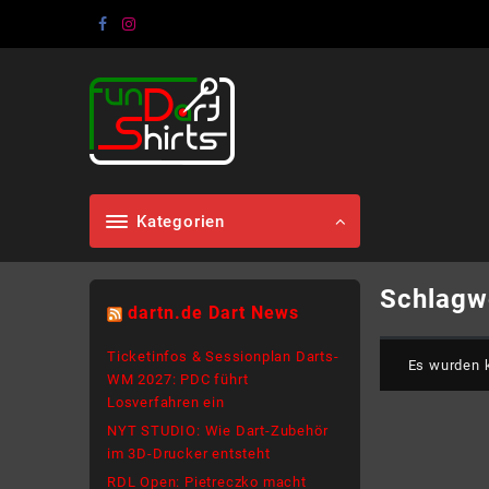
Skip
to
content
Kategorien
Schlagw
dartn.de Dart News
Ticketinfos & Sessionplan Darts-
Es wurden k
WM 2027: PDC führt
Losverfahren ein
NYT STUDIO: Wie Dart-Zubehör
im 3D-Drucker entsteht
RDL Open: Pietreczko macht