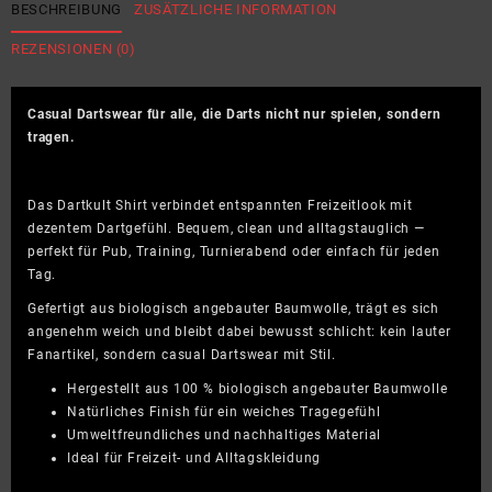
–
BESCHREIBUNG
ZUSÄTZLICHE INFORMATION
Pale
REZENSIONEN (0)
Pink
–
Shirt
Casual Dartswear für alle, die Darts nicht nur spielen, sondern
Organic
tragen.
Menge
Das Dartkult Shirt verbindet entspannten Freizeitlook mit
dezentem Dartgefühl. Bequem, clean und alltagstauglich —
perfekt für Pub, Training, Turnierabend oder einfach für jeden
Tag.
Gefertigt aus biologisch angebauter Baumwolle, trägt es sich
angenehm weich und bleibt dabei bewusst schlicht: kein lauter
Fanartikel, sondern casual Dartswear mit Stil.
Hergestellt aus 100 % biologisch angebauter Baumwolle
Natürliches Finish für ein weiches Tragegefühl
Umweltfreundliches und nachhaltiges Material
Ideal für Freizeit- und Alltagskleidung