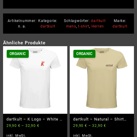
Artikelnummer:
Kategorie:
Schlagwörter:
dartkult
Marke:
n. a.
dartkult
mens
,
t-shirt
,
Herren
dartkult
Ähnliche Produkte
ORGANIC
ORGANIC
dartkult – K Logo – White –
dartkult – Natural – Shirt
29,90
€
–
32,90
€
29,90
€
–
32,90
€
Shirt Organic
Organic
inkl. MwSt.
inkl. MwSt.