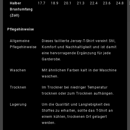
Halber
17.7
18.9
20.1
21.3
22.4
23.6
24.8
Brustumfang
(Zoll)
Pflegehinweise
Allgemeine
Dieses taillierte Jersey-T-Shirt vereint Stil,
Pflegehinweise
Komfort und Nachhaltigkeit und ist damit
eine hervorragende Ergänzung für jede
Garderobe.
Waschen
Mit ähnlichen Farben kalt in der Maschine
waschen.
Trocknen
Im Trockner bei niedriger Temperatur
trocknen oder zum Trocknen aufhängen.
Lagerung
Um die Qualität und Langlebigkeit des
Stoffes zu erhalten, sollte das T-Shirt an
einem kühlen, trockenen Ort gelagert
werden.