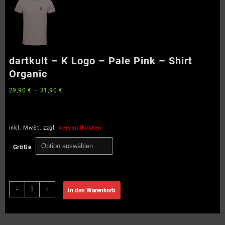
dartkult – K Logo – Pale Pink – Shirt
Organic
29,90
€
–
31,90
€
inkl. MwSt.
zzgl.
Versandkosten
Größe
dartkult
-
+
In den Warenkorb
–
K
Logo