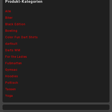
Produkt-Kategorien
mehrere
mehrere
Varianten
Varianten
Alle
auf.
auf.
Biker
Die
Die
Black Edition
Optionen
Optionen
können
können
Bowling
auf
auf
Color Fun Dart Shirts
der
der
dartkult
Produktseite
Produktseite
Darts WM
gewählt
gewählt
werden
werden
For the Ladies
Fußmatten
Gymsac
Hoodies
Pottisch
Tassen
Yoga