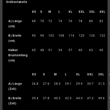
Größentabelle
XS
S
M
L
XL
XXL
3XL
4XL
A) Länge
68
70
72
74
76
78
80
82
(cm)
B) Breite
90
96
102
108
114
120
126
132
(cm)
Halber
45
48
51
54
57
60
63
66
Brustumfang
(cm)
XS
S
M
L
XL
XXL
3XL
A) Länge
26.8
27.6
28.3
29.1
29.9
30.7
31.5
(Zoll)
B) Breite
35.4
37.8
40.2
42.5
44.9
47.2
49.6
(Zoll)