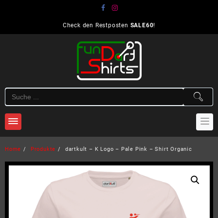
Skip
to
content
Check den Restposten
SALE60
!
Home
Produkte
dartkult – K Logo – Pale Pink – Shirt Organic