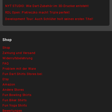
Varianten
NYT STUDIO: Wie Dart-Zubehör im 3D-Drucker entsteht
auf.
RDL Open: Pietreczko macht Triple perfekt
Die
Development Tour: Auch Schlüter holt seinen ersten Titel!
Optionen
können
auf
der
Shop
Produktseite
gewählt
Shop
werden
Zahlung und Versand
Widerrufsbelehrung
FAQ
Problem mit der Ware
Fun Dart Shirts Stores bei:
Etsy
Amazon
Andere Stores
Fun Bowling Shirts
Fun Biker Shirts
Fun Yoga Shirts
Bewertungen