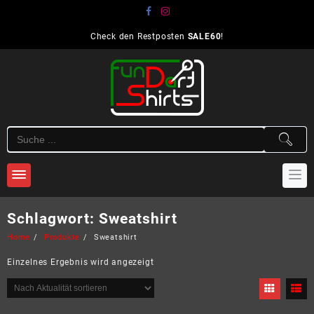
Skip
to
content
Check den Restposten
SALE60
!
Schlagwort:
Sweatshirt
Home
Produkte
Sweatshirt
Einzelnes Ergebnis wird angezeigt