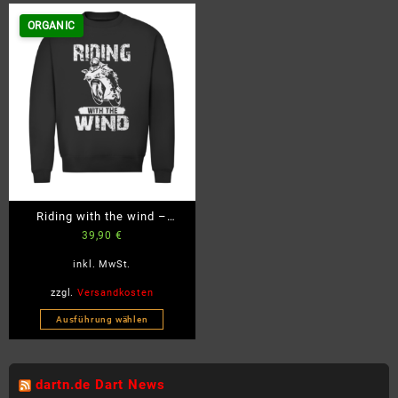
ORGANIC
Riding with the wind –
39,90
€
Herren Premium Bio
Sweatshirt
inkl. MwSt.
zzgl.
Versandkosten
Ausführung wählen
Dieses
Produkt
weist
dartn.de Dart News
mehrere