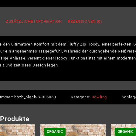
Crew
-
Herre
G
ZUSÄTZLICHE INFORMATION
REZENSIONEN (0)
Overs
Zippe
Hoodi
 den ultimativen Komfort mit dem Fluffy Zip Hoody, einer perfekten K
Meng
für ein angenehmes Tragegefühl, während der durchgehende Reißverschlu
sige Anlässe, vereint dieser Hoody Funktionalität mit einem modernen 
it und zeitloses Design legen.
nummer:
hozh_black-S-306063
Kategorie:
Bowling
Schlag
 Produkte
ORGANIC
ORGANIC