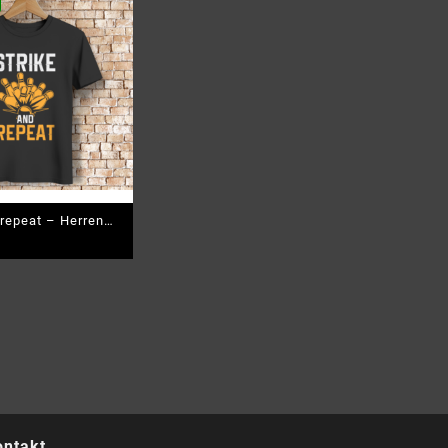
 repeat – Herren
o T-Shirt
ontakt