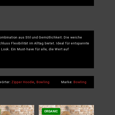
n
ize
r
e
ombination aus Stil und Gemütlichkeit. Die weiche
e
ss Flexibilität im Alltag bietet. Ideal für entspannte
Look. Ein Must-have für alle, die Wert auf
wörter:
Zipper Hoodie
,
Bowling
Marke:
Bowling
ORGANIC