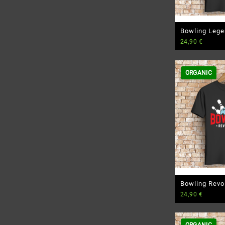
Bowling Lege
24,90
€
Premium Bio 
ORGANIC
Bowling Revo
24,90
€
Premium Bio 