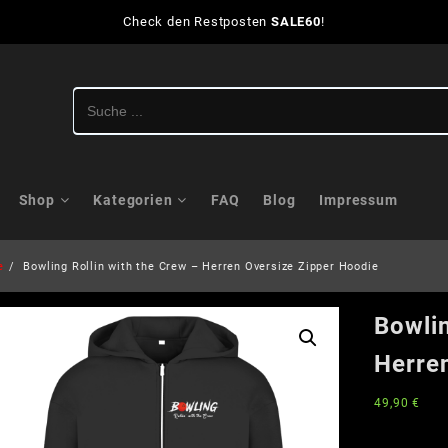
Check den Restposten
SALE60
!
Shop
Kategorien
FAQ
Blog
Impressum
e
Bowling Rollin with the Crew – Herren Oversize Zipper Hoodie
Bowlin
Herre
49,90
€