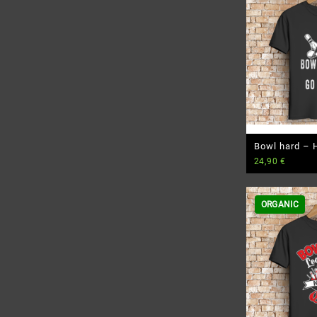
Bowl hard – 
24,90
€
Bio T-Shirt
ORGANIC