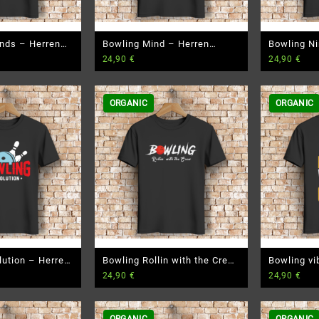
nds – Herren
Bowling Mind – Herren
Bowling Ni
24,90
€
24,90
€
T-Shirt
Premium Bio T-Shirt
Premium Bi
ORGANIC
ORGANIC
lution – Herren
Bowling Rollin with the Crew
Bowling vi
24,90
€
24,90
€
T-Shirt
– Herren Premium Bio T-
Premium Bi
Shirt