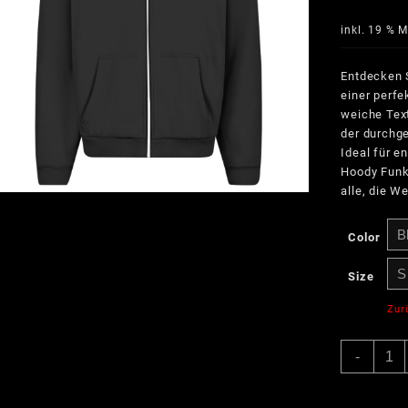
inkl. 19 % 
Entdecken S
einer perfe
weiche Tex
der durchge
Ideal für e
Hoody Funk
alle, die W
Color
Size
Zur
Bowli
-
Rollin
with
the