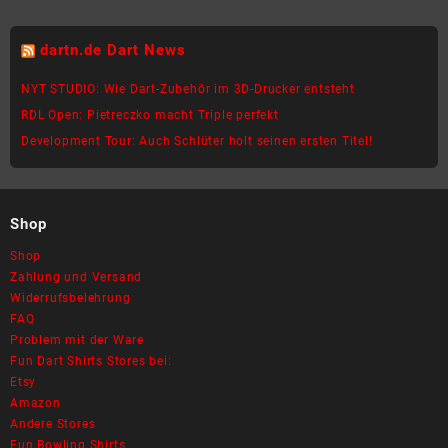
Produkt
Produkt
weist
weist
dartn.de Dart News
mehrere
mehrere
Varianten
Varianten
NYT STUDIO: Wie Dart-Zubehör im 3D-Drucker entsteht
auf.
auf.
RDL Open: Pietreczko macht Triple perfekt
Die
Die
Development Tour: Auch Schlüter holt seinen ersten Titel!
Optionen
Optionen
können
können
auf
auf
der
der
Shop
Produktseite
Produktseite
gewählt
gewählt
Shop
werden
werden
Zahlung und Versand
Widerrufsbelehrung
FAQ
Problem mit der Ware
Fun Dart Shirts Stores bei:
Etsy
Amazon
Andere Stores
Fun Bowling Shirts