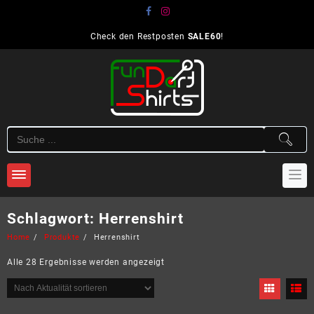
Skip
to
content
Check den Restposten
SALE60
!
Schlagwort:
Herrenshirt
Home
Produkte
Herrenshirt
Nach
Alle 28 Ergebnisse werden angezeigt
Aktualität
sortiert