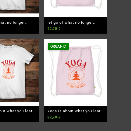
what no longer
let go of what no longer
22,90
€
u – Damen
serves you – Premium Bio
o T-Shirt
Turnbeutel
ORGANIC
out what you learn
Yoga is about what you learn
22,90
€
remium Bio T-
– Premium Bio Turnbeutel