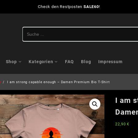
Check den Restposten
SALE60
!
Shop
Kategorien
FAQ
Blog
Impressum
e
I am strong capable enough – Damen Premium Bio T-Shirt
I am 
Damen
22,90
€