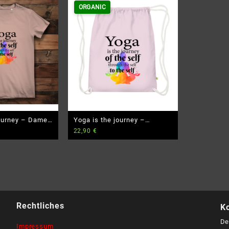
ORGANIC
journey – Damen
Yoga is the journey –
22,90
€
T-Shirt
Premium Bio Turnbeutel
Rechtliches
K
De
Impressum