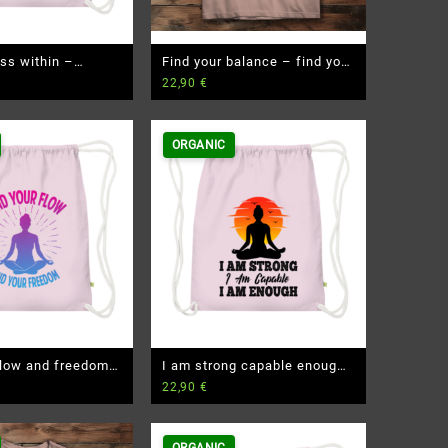
ess within –
Find your balance – find your
22,90
€
io Turnbeutel
peace – Damen Premium Bio
T-Shirt
ORGANIC
flow and freedom
I am strong capable enough
22,90
€
 Bio Turnbeutel
– Premium Bio Turnbeutel