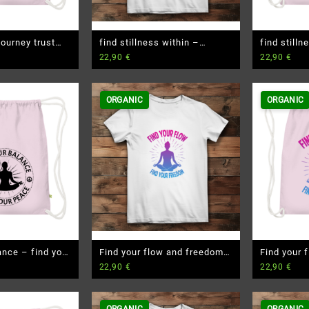
ourney trust
find stillness within –
find stilln
22,90
€
22,90
€
– Premium Bio
Damen Premium Bio T-Shirt
Premium B
ORGANIC
ORGANIC
ance – find your
Find your flow and freedom
Find your 
22,90
€
22,90
€
ium Bio
– Damen Premium Bio T-
– Premium
Shirt