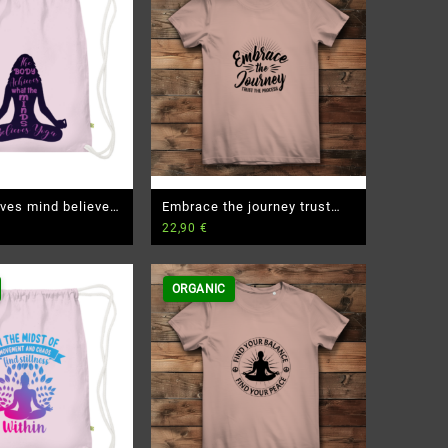
ves mind believes
Embrace the journey trust
22,90
€
emium Bio
the process – Damen
Premium Bio T-Shirt
ORGANIC