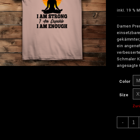
inkl. 19 % 
Damen Premi
einsetzbare
gekämmter,
ein angene
verbesserte
Schmaler K
angesagte O
Color
Size
Zur
I
-
am
stron
capab