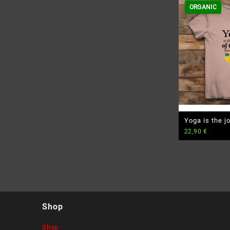
ORGANIC
Yoga is the 
22,90
€
Premium Bio 
Shop
Shop