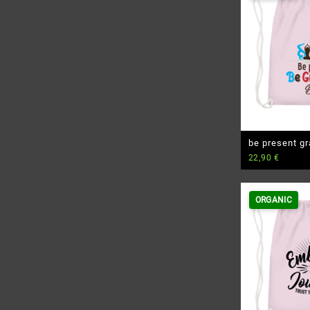
be present gr
22,90
€
Premium Bio 
ORGANIC