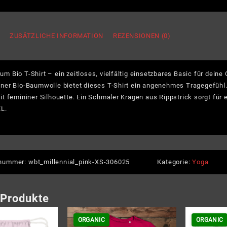
enou
-
Dame
G
ZUSÄTZLICHE INFORMATION
REZENSIONEN (0)
Prem
Bio
T-
 Bio T-Shirt – ein zeitloses, vielfältig einsetzbares Basic für dein
Shirt
Meng
ner Bio-Baumwolle bietet dieses T-Shirt ein angenehmes Tragegefühl.
t femininer Silhouette. Ein Schmaler Kragen aus Rippstrick sorgt für
XL.
lnummer:
wbt_millennial_pink-XS-306025
Kategorie:
Yoga
 Produkte
ORGANIC
ORGANIC