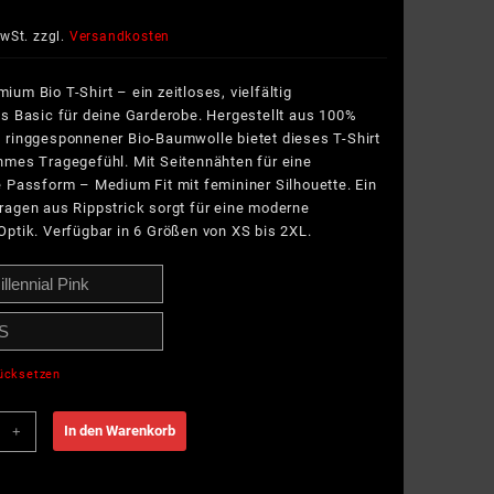
MwSt.
zzgl.
Versandkosten
um Bio T-Shirt – ein zeitloses, vielfältig
s Basic für deine Garderobe. Hergestellt aus 100%
 ringgesponnener Bio-Baumwolle bietet dieses T-Shirt
hmes Tragegefühl. Mit Seitennähten für eine
 Passform – Medium Fit mit femininer Silhouette. Ein
ragen aus Rippstrick sorgt für eine moderne
ptik. Verfügbar in 6 Größen von XS bis 2XL.
ücksetzen
In den Warenkorb
+
g
le