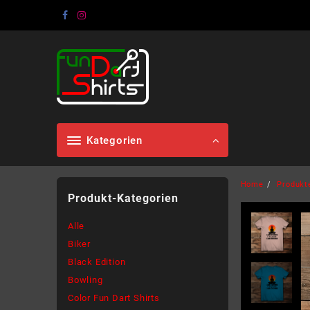
Skip
to
content
Kategorien
Home
Produkt
Produkt-Kategorien
Alle
Biker
Black Edition
Bowling
Color Fun Dart Shirts