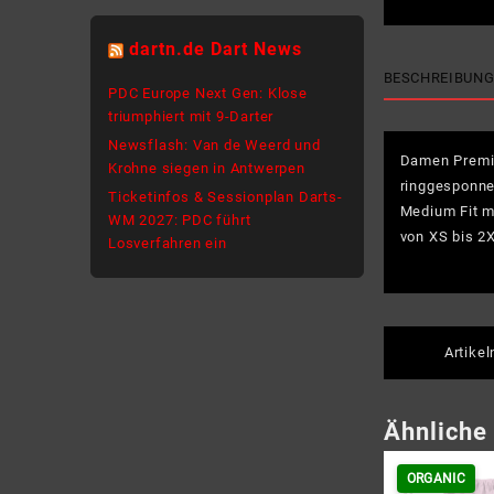
dartn.de Dart News
BESCHREIBUN
PDC Europe Next Gen: Klose
triumphiert mit 9-Darter
Newsflash: Van de Weerd und
Damen Premium
Krohne siegen in Antwerpen
ringgesponne
Ticketinfos & Sessionplan Darts-
Medium Fit mi
WM 2027: PDC führt
von XS bis 2
Losverfahren ein
Artike
Ähnliche
ORGANIC