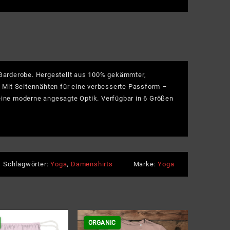
gh
n
ium
e Garderobe. Hergestellt aus 100% gekämmter,
e
 Mit Seitennähten für eine verbesserte Passform –
 eine moderne angesagte Optik. Verfügbar in 6 Größen
Schlagwörter:
Yoga
,
Damenshirts
Marke:
Yoga
ORGANIC