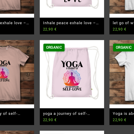
exhale love –
Inhale peace exhale love –
let go of 
22,90
€
22,90
€
m Bio T-Shirt
Premium Bio Turnbeutel
serves yo
Premium Bi
ORGANIC
ORGANIC
y of self-
yoga a journey of self-
Yoga is ab
22,90
€
22,90
€
 self-love –
discovery and self-love –
– Damen P
m Bio T-Shirt
Premium Bio Turnbeutel
Shirt