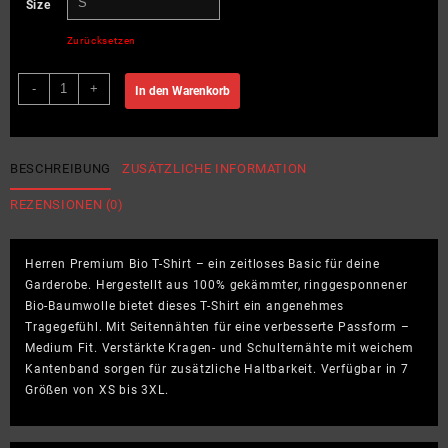
Size
Zurücksetzen
Bowling
-
+
In den Warenkorb
vibes
only
-
Herren
BESCHREIBUNG
ZUSÄTZLICHE INFORMATION
Premium
REZENSIONEN (0)
Bio
T-
Shirt
Herren Premium Bio T-Shirt – ein zeitloses Basic für deine
Menge
Garderobe. Hergestellt aus 100% gekämmter, ringgesponnener
Bio-Baumwolle bietet dieses T-Shirt ein angenehmes
Tragegefühl. Mit Seitennähten für eine verbesserte Passform –
Medium Fit. Verstärkte Kragen- und Schulternähte mit weichem
Kantenband sorgen für zusätzliche Haltbarkeit. Verfügbar in 7
Größen von XS bis 3XL.