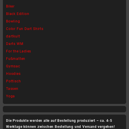
auf.
auf.
Biker
Die
Die
Black Edition
Optionen
Optionen
können
können
Bowling
auf
auf
Color Fun Dart Shirts
der
der
dartkult
Produktseite
Produktseite
Darts WM
gewählt
gewählt
werden
werden
For the Ladies
Fußmatten
Gymsac
Hoodies
Pottisch
Tassen
Yoga
Die Produkte werden alle auf Bestellung produziert – ca. 4-5
Werktage können zwischen Bestellung und Versand vergehen!