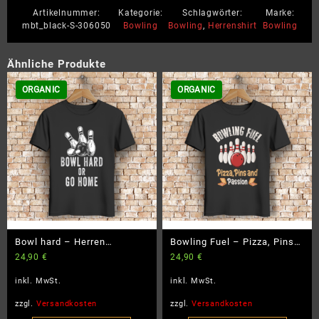
Artikelnummer:
Kategorie:
Schlagwörter:
Marke:
mbt_black-S-306050
Bowling
Bowling
,
Herrenshirt
Bowling
Ähnliche Produkte
ORGANIC
ORGANIC
Bowl hard – Herren
Bowling Fuel – Pizza, Pins
24,90
€
24,90
€
Premium Bio T-Shirt
und Passion – Herren
Premium Bio T-Shirt
inkl. MwSt.
inkl. MwSt.
zzgl.
Versandkosten
zzgl.
Versandkosten