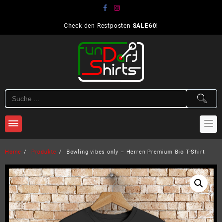
Skip
to
content
Check den Restposten
SALE60
!
Home
Produkte
Bowling vibes only – Herren Premium Bio T-Shirt