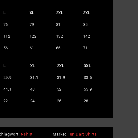
L
XL
2XL
3XL
76
79
81
85
112
122
132
142
56
61
66
71
L
XL
2XL
3XL
29.9
31.1
31.9
33.5
44.1
48
52
55.9
22
24
26
28
chlagwort:
t-shirt
Marke:
Fun Dart Shirts