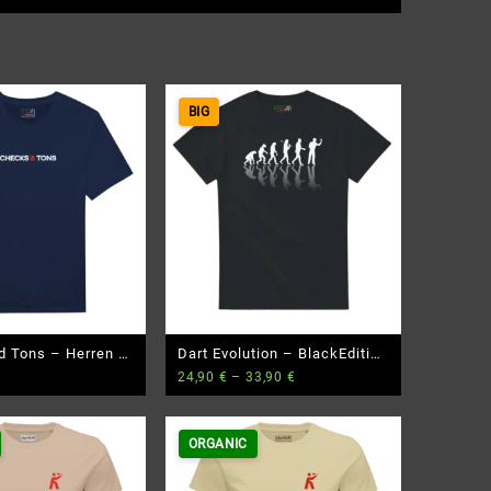
BIG
 Tons – Herren T-
Dart Evolution – BlackEdition
24,90
€
–
33,90
€
– BigSize
ORGANIC