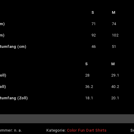
S
M
cm)
71
74
cm)
92
102
stumfang (cm)
46
51
S
M
oll)
28
29.1
oll)
36.2
40.2
tumfang (Zoll)
18.1
20.1
nummer:
n. a.
Kategorie:
Color Fun Dart Shirts
S