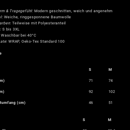
rm & Tragegefühl
: Modern geschnitten, weich und angenehm
l:
Weiche, ringgesponnene Baumwolle
arben
: Teilweise mit Polyesteranteil
:
S bis 3XL
Waschbar bei 40°C
kate
: WRAP, Oeko-Tex Standard 100
e
S
M
cm)
71
74
cm)
92
102
stumfang (cm)
46
51
S
M