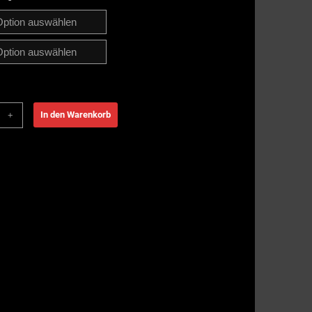
In den Warenkorb
+
n
e