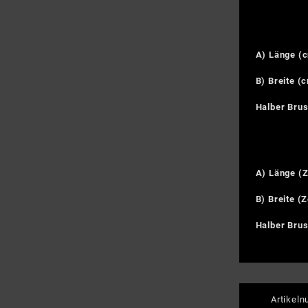
A) Länge (
B) Breite (
Halber Bru
A) Länge (Z
B) Breite (Z
Halber Brus
Artikel