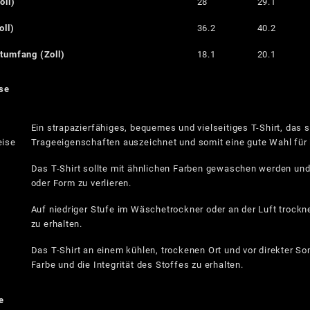
oll)
28
29.1
oll)
36.2
40.2
tumfang (Zoll)
18.1
20.1
se
Ein strapazierfähiges, bequemes und vielseitiges T-Shirt, das 
eise
Trageeigenschaften auszeichnet und somit eine gute Wahl für i
Das T-Shirt sollte mit ähnlichen Farben gewaschen werden u
oder Form zu verlieren.
Auf niedriger Stufe im Wäschetrockner oder an der Luft trockn
zu erhalten.
Das T-Shirt an einem kühlen, trockenen Ort und vor direkter 
Farbe und die Integrität des Stoffes zu erhalten.
e