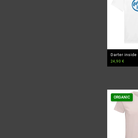
Darter inside
24,90
€
Shirt
ORGANIC