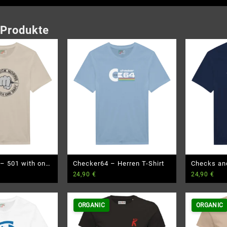
 Produkte
 – 501 with one
Checker64 – Herren T-Shirt
Checks and
24,90
€
24,90
€
 T-Shirt
Shirt
ORGANIC
ORGANIC