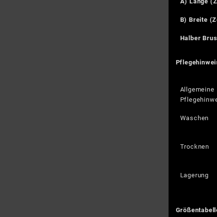
A) Länge (Z
B) Breite (Z
Halber Brus
Pflegehinwei
Allgemeine
Pflegehinw
Waschen
Trocknen
Lagerung
Größentabell