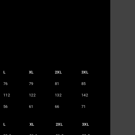
L
XL
2XL
3XL
76
79
81
85
112
122
132
142
56
61
66
71
L
XL
2XL
3XL