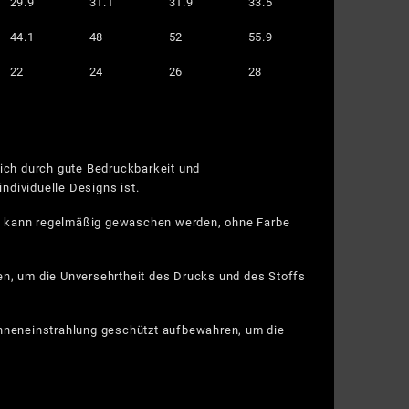
29.9
31.1
31.9
33.5
44.1
48
52
55.9
22
24
26
28
sich durch gute Bedruckbarkeit und
ndividuelle Designs ist.
nd kann regelmäßig gewaschen werden, ohne Farbe
en, um die Unversehrtheit des Drucks und des Stoffs
Sonneneinstrahlung geschützt aufbewahren, um die