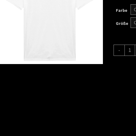
Farbe
Größe
Darts
-
Red
Dawn
–
Herre
T-
Shirt
Meng