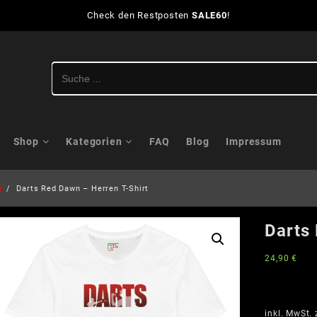
Check den Restposten
SALE60
!
Shop
Kategorien
FAQ
Blog
Impressum
e
Darts Red Dawn – Herren T-Shirt
Darts
24,90
€
inkl. MwSt.