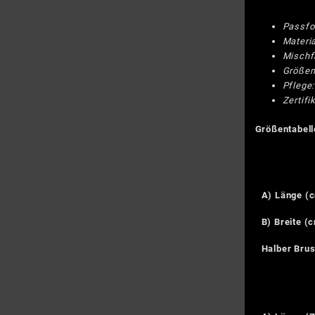
Passfo
Materia
Mischf
Größen
Pflege:
Zertifi
Größentabell
A) Länge (
B) Breite (
Halber Bru