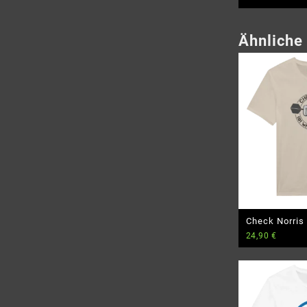
Ähnliche
Check Norris
24,90
€
dart – Herren