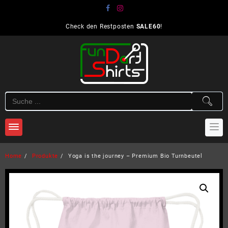
Skip
to
content
Check den Restposten
SALE60
!
Home
Produkte
Yoga is the journey – Premium Bio Turnbeutel