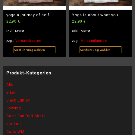
der
der
Produktseite
Produktseite
yoga a journey of self-
Yoga is about what you
gewählt
gewählt
22,90
€
22,90
€
discovery and self-love –
learn – Damen Premium Bio
werden
werden
Damen Premium Bio T-Shirt
T-Shirt
inkl. MwSt.
inkl. MwSt.
zzgl.
Versandkosten
zzgl.
Versandkosten
Ausführung wählen
Ausführung wählen
Dieses
Dieses
Produkt
Produkt
weist
weist
Produkt-Kategorien
mehrere
mehrere
Varianten
Varianten
Alle
auf.
auf.
Biker
Die
Die
Black Edition
Optionen
Optionen
können
können
Bowling
auf
auf
Color Fun Dart Shirts
der
der
dartkult
Produktseite
Produktseite
Darts WM
gewählt
gewählt