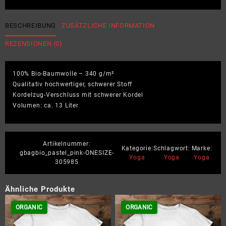
the
journey
-
BESCHREIBUNG
ZUSÄTZLICHE INFORMATION
Premium
REZENSIONEN (0)
Bio
Turnbeutel
Menge
100% Bio-Baumwolle – 340 g/m²
Qualitativ hochwertiger, schwerer Stoff
Kordelzug-Verschluss mit schwerer Kordel
Volumen: ca. 13 Liter
Artikelnummer:
Kategorie:
Schlagwort:
Marke:
gbagbio_pastel_pink-ONESIZE-
Yoga
Yoga
Yoga
305985
Ähnliche Produkte
ORGANIC
ORGANIC