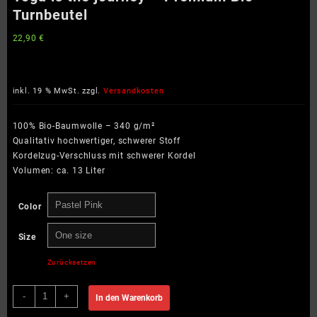
Turnbeutel
22,90
€
inkl. 19 % MwSt.
zzgl.
Versandkosten
100% Bio-Baumwolle – 340 g/m²
Qualitativ hochwertiger, schwerer Stoff
Kordelzug-Verschluss mit schwerer Kordel
Volumen: ca. 13 Liter
Color
Size
Zurücksetzen
Yoga
-
+
In den Warenkorb
is