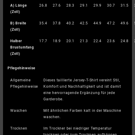
A) Länge
26.8
27.6
28.3
29.1
29.9
30.7
31.5
(Zoll)
B) Breite
35.4
37.8
40.2
42.5
44.9
47.2
49.6
(Zoll)
Halber
17.7
18.9
20.1
21.3
22.4
23.6
24.8
Brustumfang
(Zoll)
Pflegehinweise
Allgemeine
Dieses taillierte Jersey-T-Shirt vereint Stil,
Pflegehinweise
Komfort und Nachhaltigkeit und ist damit
eine hervorragende Ergänzung für jede
Garderobe.
Waschen
Mit ähnlichen Farben kalt in der Maschine
waschen.
Trocknen
Im Trockner bei niedriger Temperatur
trocknen oder zum Trocknen aufhängen.