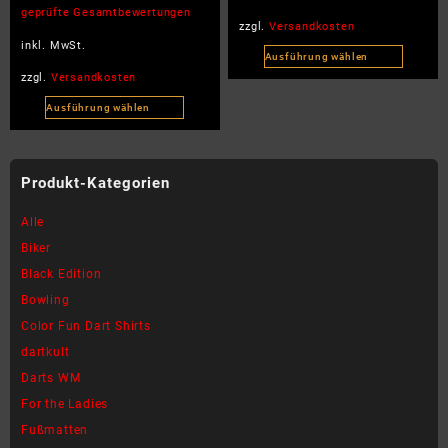
mit
geprüfte Gesamtbewertungen
5.00
zzgl.
Versandkosten
von 5
inkl. MwSt.
Ausführung wählen
Dieses
zzgl.
Versandkosten
Produkt
Ausführung wählen
weist
Dieses
mehrere
Produkt
Varianten
weist
Produkt-Kategorien
auf.
mehrere
Die
Varianten
Alle
Optionen
auf.
können
Biker
Die
auf
Black Edition
Optionen
der
können
Bowling
Produktseite
auf
Color Fun Dart Shirts
gewählt
der
werden
dartkult
Produktseite
Darts WM
gewählt
werden
For the Ladies
Fußmatten