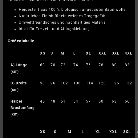
Fanartikel, sondern casual Dartswear mit Stil.
Hergestellt aus 100 % biologisch angebauter Baumwolle
Natürliches Finish für ein weiches Tragegefühl
Umweltfreundliches und nachhaltiges Material
Ideal für Freizeit- und Alltagskleidung
Größentabelle
XS
S
M
L
XL
XXL
3XL
4XL
A) Länge
68
70
72
74
76
78
80
82
(cm)
B) Breite
90
96
102
108
114
120
126
132
(cm)
Halber
45
48
51
54
57
60
63
66
Brustumfang
(cm)
XS
S
M
L
XL
XXL
3XL