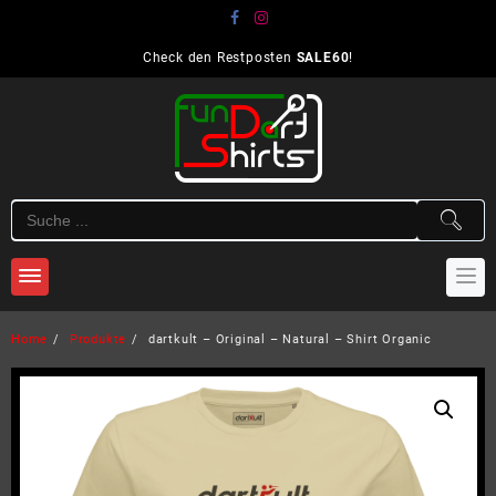
Skip
to
content
Check den Restposten
SALE60
!
Home
Produkte
dartkult – Original – Natural – Shirt Organic