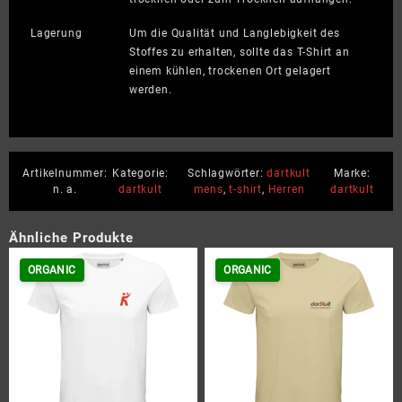
Lagerung
Um die Qualität und Langlebigkeit des
Stoffes zu erhalten, sollte das T-Shirt an
einem kühlen, trockenen Ort gelagert
werden.
Artikelnummer:
Kategorie:
Schlagwörter:
dartkult
Marke:
n. a.
dartkult
mens
,
t-shirt
,
Herren
dartkult
Ähnliche Produkte
ORGANIC
ORGANIC