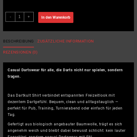
dartkult
-
+
In den Warenkorb
–
Original
–
Natural
BESCHREIBUNG
ZUSÄTZLICHE INFORMATION
–
REZENSIONEN (0)
Shirt
Organic
Menge
Casual Dartswear für alle, die Darts nicht nur spielen, sondern
tragen.
Das Dartkult Shirt verbindet entspannten Freizeitlook mit
dezentem Dartgefühl. Bequem, clean und alltagstauglich —
perfekt für Pub, Training, Turnierabend oder einfach für jeden
Tag.
Gefertigt aus biologisch angebauter Baumwolle, trägt es sich
angenehm weich und bleibt dabei bewusst schlicht: kein lauter