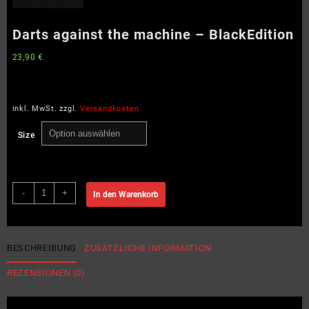
Darts against the machine – BlackEdition
23,90
€
inkl. MwSt.
zzgl.
Versandkosten
Size
Darts
-
+
In den Warenkorb
against
the
machine
–
BESCHREIBUNG
ZUSÄTZLICHE INFORMATION
BlackEdition
REZENSIONEN (0)
Menge