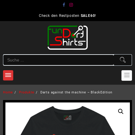
Skip
to
content
Check den Restposten
SALE60
!
Home
Produkte
Darts against the machine – BlackEdition