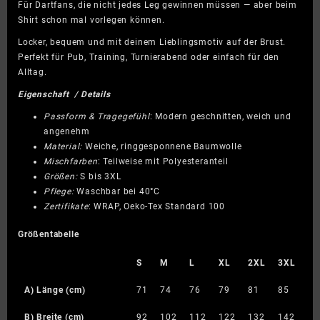
Für Dartfans, die nicht jedes Leg gewinnen müssen — aber beim
Shirt schon mal vorlegen können.
Locker, bequem und mit deinem Lieblingsmotiv auf der Brust.
Perfekt für Pub, Training, Turnierabend oder einfach für den
Alltag.
Eigenschaft / Details
Passform & Tragegefühl
: Modern geschnitten, weich und
angenehm
Material:
Weiche, ringgesponnene Baumwolle
Mischfarben
: Teilweise mit Polyesteranteil
Größen:
S bis 3XL
Pflege:
Waschbar bei 40°C
Zertifikate
: WRAP, Oeko-Tex Standard 100
Größentabelle
S
M
L
XL
2XL
3XL
A) Länge (cm)
71
74
76
79
81
85
B) Breite (cm)
92
102
112
122
132
142