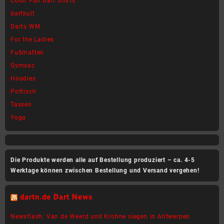
Color Fun Dart Shirts
der
der
dartkult
Produktseite
Produktseite
Darts WM
gewählt
gewählt
werden
werden
For the Ladies
Fußmatten
Gymsac
Hoodies
Pottisch
Tassen
Yoga
Die Produkte werden alle auf Bestellung produziert – ca. 4-5
Werktage können zwischen Bestellung und Versand vergehen!
dartn.de Dart News
Newsflash: Van de Weerd und Krohne siegen in Antwerpen