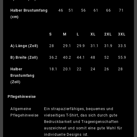
Halber Brustumfang
46
51
56
61
66
71
(cm)
S
M
L
XL
2XL
3XL
A) Länge (Zoll)
28
29.1
29.9
31.1
31.9
33.5
B) Breite (Zoll)
36.2
40.2
44.1
48
52
55.9
Halber
18.1
20.1
22
24
26
28
Brustumfang
(Zoll)
Pflegehinweise
Allgemeine
Ein strapazierfähiges, bequemes und
Pflegehinweise
vielseitiges T-Shirt, das sich durch gute
Bedruckbarkeit und Trageeigenschaften
auszeichnet und somit eine gute Wahl für
individuelle Designs ist.