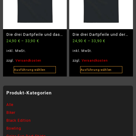
Optionen
Optionen
können
können
auf
auf
der
der
Produktseite
Produktseite
Die drei Dartpfeile und das
Die drei Dartpfeile und der
gewählt
gewählt
24,90
€
–
33,90
€
24,90
€
–
33,90
€
verfluchte Board –
weinende Gegner –
werden
werden
BlackEdition – BigSize
BlackEdition – BigSize
inkl. MwSt.
inkl. MwSt.
zzgl.
Versandkosten
zzgl.
Versandkosten
Ausführung wählen
Ausführung wählen
Dieses
Dieses
Produkt
Produkt
weist
weist
Produkt-Kategorien
mehrere
mehrere
Varianten
Varianten
Alle
auf.
auf.
Biker
Die
Die
Black Edition
Optionen
Optionen
können
können
Bowling
auf
auf