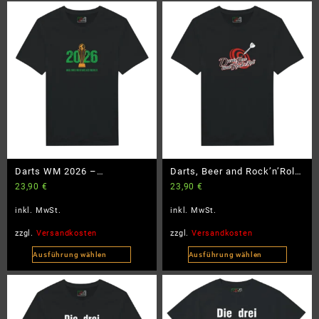
Darts WM 2026 –
Darts, Beer and Rock’n’Roll
23,90
€
23,90
€
BlackEdition
– BlackEdition
inkl. MwSt.
inkl. MwSt.
zzgl.
Versandkosten
zzgl.
Versandkosten
Ausführung wählen
Ausführung wählen
Dieses
Dieses
Produkt
Produkt
weist
weist
mehrere
mehrere