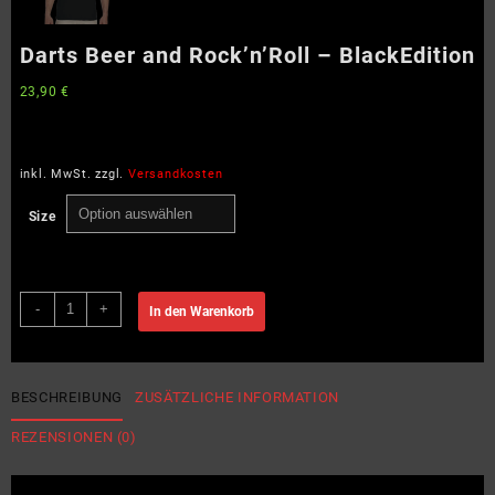
Darts Beer and Rock’n’Roll – BlackEdition
23,90
€
inkl. MwSt.
zzgl.
Versandkosten
Size
Darts
-
+
In den Warenkorb
Beer
and
Rock'n'Roll
–
BESCHREIBUNG
ZUSÄTZLICHE INFORMATION
BlackEdition
REZENSIONEN (0)
Menge