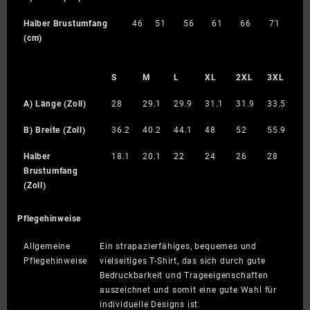
Halber Brustumfang
46
51
56
61
66
71
(cm)
S
M
L
XL
2XL
3XL
A) Länge (Zoll)
28
29.1
29.9
31.1
31.9
33.5
B) Breite (Zoll)
36.2
40.2
44.1
48
52
55.9
Halber
18.1
20.1
22
24
26
28
Brustumfang
(Zoll)
Pflegehinweise
Allgemeine
Ein strapazierfähiges, bequemes und
Pflegehinweise
vielseitiges T-Shirt, das sich durch gute
Bedruckbarkeit und Trageeigenschaften
auszeichnet und somit eine gute Wahl für
individuelle Designs ist.