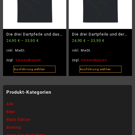
Optionen
Optionen
können
können
auf
auf
der
der
Produktseite
Produktseite
Die drei Dartpfeile und das
Die drei Dartpfeile und der
gewählt
gewählt
24,90
€
–
33,90
€
24,90
€
–
33,90
€
verfluchte Board –
weinende Gegner –
werden
werden
BlackEdition – BigSize
BlackEdition – BigSize
inkl. MwSt.
inkl. MwSt.
zzgl.
Versandkosten
zzgl.
Versandkosten
Ausführung wählen
Ausführung wählen
Dieses
Dieses
Produkt
Produkt
weist
weist
Produkt-Kategorien
mehrere
mehrere
Varianten
Varianten
Alle
auf.
auf.
Biker
Die
Die
Black Edition
Optionen
Optionen
können
können
Bowling
auf
auf