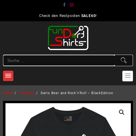
Skip
to
content
Check den Restposten
SALE60
!
Home
Produkte
Darts Beer and Rock’n’Roll – BlackEdition