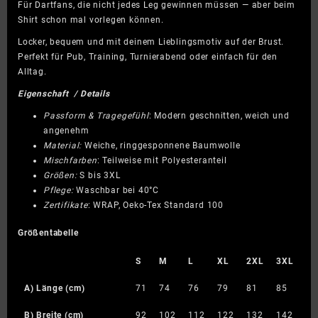
Für Dartfans, die nicht jedes Leg gewinnen müssen — aber beim
Shirt schon mal vorlegen können.
Locker, bequem und mit deinem Lieblingsmotiv auf der Brust.
Perfekt für Pub, Training, Turnierabend oder einfach für den
Alltag.
Eigenschaft / Details
Passform & Tragegefühl
: Modern geschnitten, weich und
angenehm
Material:
Weiche, ringgesponnene Baumwolle
Mischfarben
: Teilweise mit Polyesteranteil
Größen:
S bis 3XL
Pflege:
Waschbar bei 40°C
Zertifikate
: WRAP, Oeko-Tex Standard 100
Größentabelle
S
M
L
XL
2XL
3XL
A) Länge (cm)
71
74
76
79
81
85
B) Breite (cm)
92
102
112
122
132
142