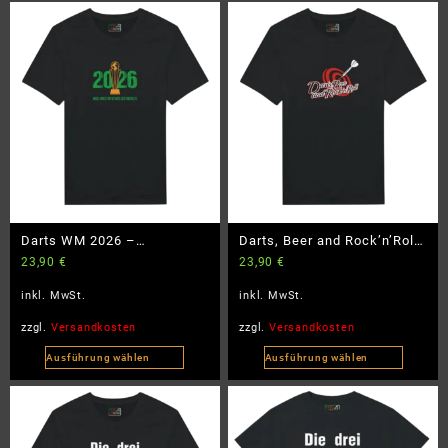
Darts WM 2026 –
Darts, Beer and Rock’n’Roll
23,90
€
23,90
€
BlackEdition
– BlackEdition
inkl. MwSt.
inkl. MwSt.
zzgl.
Versandkosten
zzgl.
Versandkosten
Ausführung wählen
Ausführung wählen
Dieses
Dieses
Produkt
Produkt
weist
weist
mehrere
mehrere