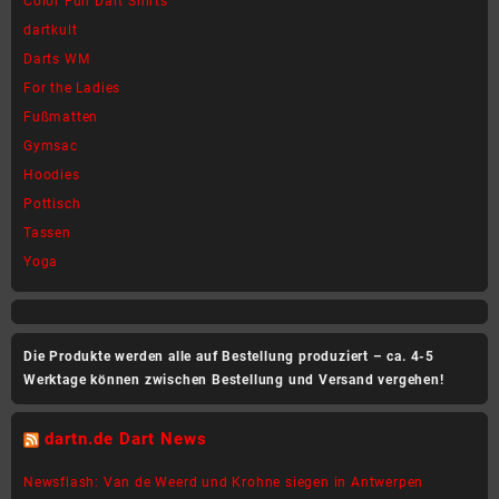
Color Fun Dart Shirts
der
der
dartkult
Produktseite
Produktseite
Darts WM
gewählt
gewählt
werden
werden
For the Ladies
Fußmatten
Gymsac
Hoodies
Pottisch
Tassen
Yoga
Die Produkte werden alle auf Bestellung produziert – ca. 4-5
Werktage können zwischen Bestellung und Versand vergehen!
dartn.de Dart News
Newsflash: Van de Weerd und Krohne siegen in Antwerpen