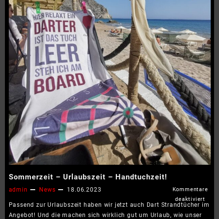
Sommerzeit – Urlaubszeit – Handtuchzeit!
admin
News
18.06.2023
Kommentare
für
deaktiviert
Passend zur Urlaubszeit haben wir jetzt auch Dart Strandtücher im
Somm
Angebot! Und die machen sich wirklich gut um Urlaub, wie unser
–