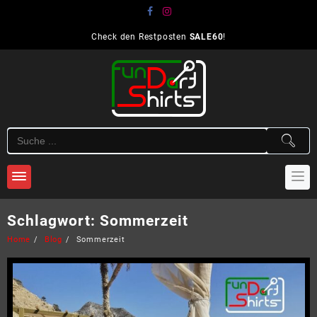
Skip
to
content
Check den Restposten
SALE60
!
Schlagwort:
Sommerzeit
Home
Blog
Sommerzeit