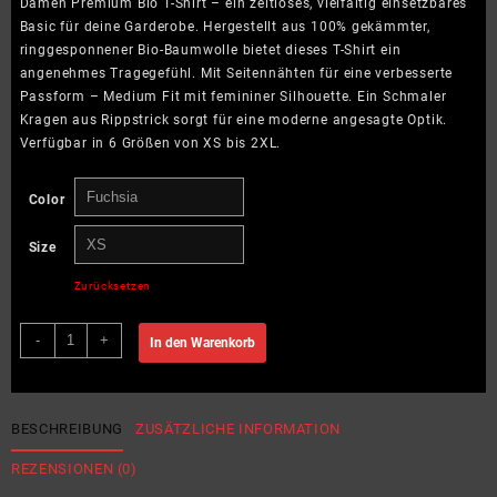
Damen Premium Bio T-Shirt – ein zeitloses, vielfältig einsetzbares
Basic für deine Garderobe. Hergestellt aus 100% gekämmter,
ringgesponnener Bio-Baumwolle bietet dieses T-Shirt ein
angenehmes Tragegefühl. Mit Seitennähten für eine verbesserte
Passform – Medium Fit mit femininer Silhouette. Ein Schmaler
Kragen aus Rippstrick sorgt für eine moderne angesagte Optik.
Verfügbar in 6 Größen von XS bis 2XL.
Color
Size
Zurücksetzen
body
-
+
In den Warenkorb
achieves
mind
believes
yoga
BESCHREIBUNG
ZUSÄTZLICHE INFORMATION
-
REZENSIONEN (0)
Damen
Premium