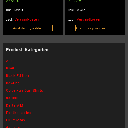
22,90
€
22,90
€
discovery and self-love –
learn – Damen Premium Bio
werden
werden
Damen Premium Bio T-Shirt
T-Shirt
inkl. MwSt.
inkl. MwSt.
zzgl.
Versandkosten
zzgl.
Versandkosten
Ausführung wählen
Ausführung wählen
Dieses
Dieses
Produkt
Produkt
weist
weist
Produkt-Kategorien
mehrere
mehrere
Varianten
Varianten
Alle
auf.
auf.
Biker
Die
Die
Black Edition
Optionen
Optionen
können
können
Bowling
auf
auf
Color Fun Dart Shirts
der
der
dartkult
Produktseite
Produktseite
Darts WM
gewählt
gewählt
werden
werden
For the Ladies
Fußmatten
Gymsac