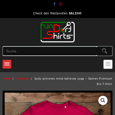
Skip
to
content
Check den Restposten
SALE60
!
Home
Produkte
body achieves mind believes yoga – Damen Premium
Bio T-Shirt