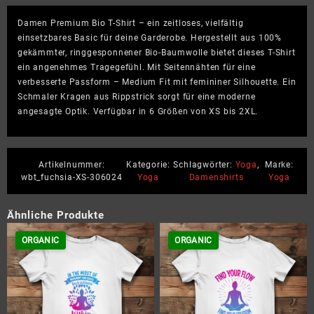
Bio
Damen Premium Bio T-Shirt – ein zeitloses, vielfältig
T-
einsetzbares Basic für deine Garderobe. Hergestellt aus 100%
Shirt
gekämmter, ringgesponnener Bio-Baumwolle bietet dieses T-Shirt
Menge
ein angenehmes Tragegefühl. Mit Seitennähten für eine
verbesserte Passform – Medium Fit mit femininer Silhouette. Ein
Schmaler Kragen aus Rippstrick sorgt für eine moderne
angesagte Optik. Verfügbar in 6 Größen von XS bis 2XL.
Artikelnummer:
Kategorie:
Schlagwörter:
Yoga
,
Marke:
wbt_fuchsia-XS-306024
Yoga
Damenshirts
Yoga
Ähnliche Produkte
ORGANIC
ORGANIC