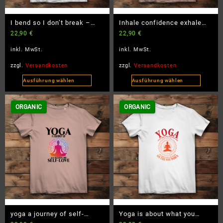
der
der
Produktseite
Produktseite
I bend so I don’t break –
Inhale confidence exhale
gewählt
gewählt
22,90
€
22,90
€
Damen Premium Bio T-Shirt
doubt – Damen Premium
werden
werden
Bio T-Shirt
inkl. MwSt.
inkl. MwSt.
zzgl.
Versandkosten
zzgl.
Versandkosten
Ausführung wählen
Ausführung wählen
Dieses
Dieses
Produkt
Produkt
ORGANIC
ORGANIC
weist
weist
mehrere
mehrere
Varianten
Varianten
auf.
auf.
Die
Die
Optionen
Optionen
können
können
auf
auf
der
der
Produktseite
Produktseite
yoga a journey of self-
Yoga is about what you
gewählt
gewählt