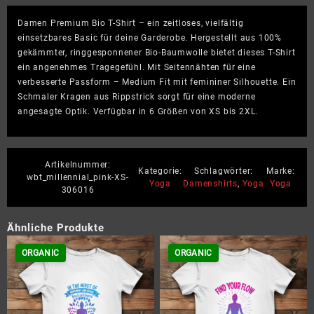
Damen
Damen Premium Bio T-Shirt – ein zeitloses, vielfältig
Premium
einsetzbares Basic für deine Garderobe. Hergestellt aus 100%
Bio
gekämmter, ringgesponnener Bio-Baumwolle bietet dieses T-Shirt
T-
ein angenehmes Tragegefühl. Mit Seitennähten für eine
Shirt
verbesserte Passform – Medium Fit mit femininer Silhouette. Ein
Menge
Schmaler Kragen aus Rippstrick sorgt für eine moderne
angesagte Optik. Verfügbar in 6 Größen von XS bis 2XL.
Artikelnummer:
Kategorie:
Schlagwörter:
Marke:
wbt_millennial_pink-XS-
Yoga
Damenshirts
,
Yoga
Yoga
306016
Ähnliche Produkte
ORGANIC
ORGANIC