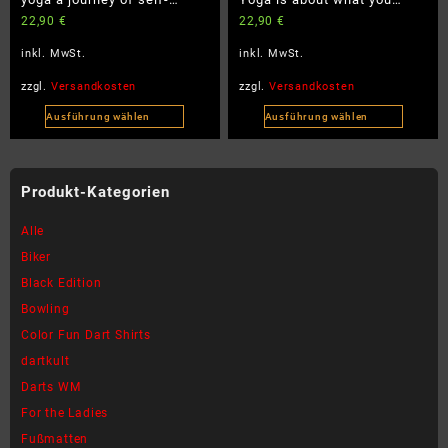
gewählt
gewählt
22,90
€
22,90
€
discovery and self-love –
learn – Damen Premium Bio
werden
werden
Damen Premium Bio T-Shirt
T-Shirt
inkl. MwSt.
inkl. MwSt.
zzgl.
Versandkosten
zzgl.
Versandkosten
Ausführung wählen
Ausführung wählen
Dieses
Dieses
Produkt
Produkt
weist
weist
Produkt-Kategorien
mehrere
mehrere
Varianten
Varianten
Alle
auf.
auf.
Biker
Die
Die
Black Edition
Optionen
Optionen
können
können
Bowling
auf
auf
Color Fun Dart Shirts
der
der
dartkult
Produktseite
Produktseite
Darts WM
gewählt
gewählt
werden
werden
For the Ladies
Fußmatten