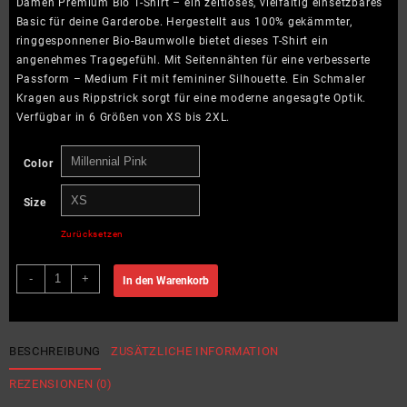
Damen Premium Bio T-Shirt – ein zeitloses, vielfältig einsetzbares
Basic für deine Garderobe. Hergestellt aus 100% gekämmter,
ringgesponnener Bio-Baumwolle bietet dieses T-Shirt ein
angenehmes Tragegefühl. Mit Seitennähten für eine verbesserte
Passform – Medium Fit mit femininer Silhouette. Ein Schmaler
Kragen aus Rippstrick sorgt für eine moderne angesagte Optik.
Verfügbar in 6 Größen von XS bis 2XL.
Color
Size
Zurücksetzen
Find
-
+
In den Warenkorb
your
balance
-
find
BESCHREIBUNG
ZUSÄTZLICHE INFORMATION
your
REZENSIONEN (0)
peace
-