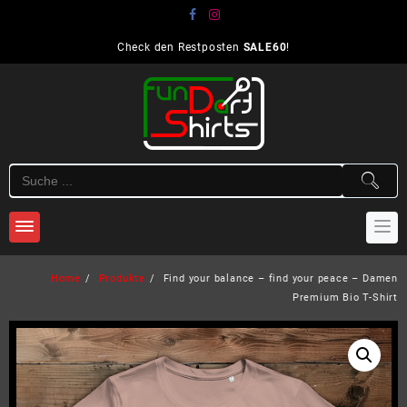
Skip
to
content
Check den Restposten
SALE60
!
Home
Produkte
Find your balance – find your peace – Damen
Premium Bio T-Shirt