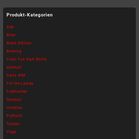
Produkt
Produkt
weist
weist
Produkt-Kategorien
mehrere
mehrere
Varianten
Varianten
Alle
auf.
auf.
Biker
Die
Die
Black Edition
Optionen
Optionen
können
können
Bowling
auf
auf
Color Fun Dart Shirts
der
der
dartkult
Produktseite
Produktseite
Darts WM
gewählt
gewählt
werden
werden
For the Ladies
Fußmatten
Gymsac
Hoodies
Pottisch
Tassen
Yoga