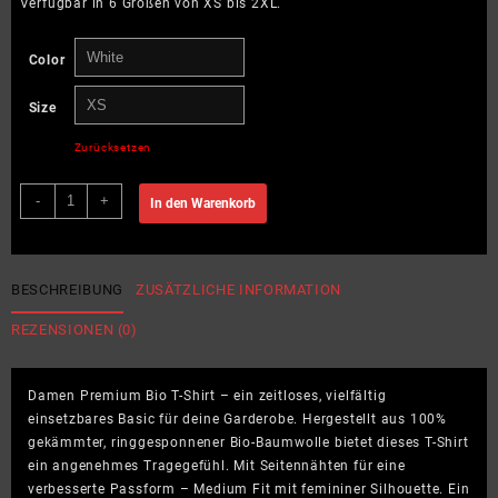
Verfügbar in 6 Größen von XS bis 2XL.
Color
Size
Zurücksetzen
Yoga
-
+
In den Warenkorb
is
about
what
you
BESCHREIBUNG
ZUSÄTZLICHE INFORMATION
learn
REZENSIONEN (0)
-
Damen
Premium
Damen Premium Bio T-Shirt – ein zeitloses, vielfältig
Bio
einsetzbares Basic für deine Garderobe. Hergestellt aus 100%
T-
gekämmter, ringgesponnener Bio-Baumwolle bietet dieses T-Shirt
Shirt
ein angenehmes Tragegefühl. Mit Seitennähten für eine
Menge
verbesserte Passform – Medium Fit mit femininer Silhouette. Ein